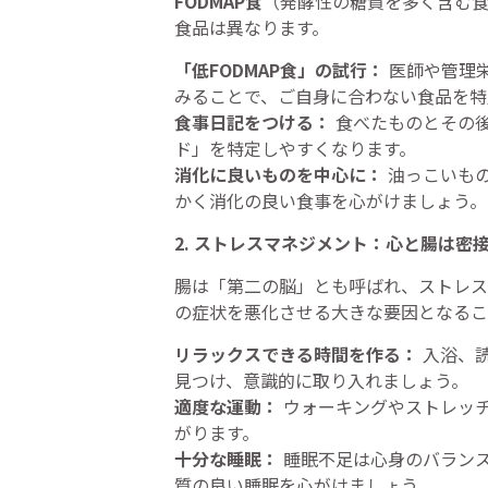
FODMAP食
（発酵性の糖質を多く含む
食品は異なります。
「低FODMAP食」の試行：
医師や管理栄
みることで、ご自身に合わない食品を特
食事日記をつける：
食べたものとその
ド」を特定しやすくなります。
消化に良いものを中心に：
油っこいも
かく消化の良い食事を心がけましょう。
2. ストレスマネジメント：心と腸は密
腸は「第二の脳」とも呼ばれ、ストレス
の症状を悪化させる大きな要因となるこ
リラックスできる時間を作る：
入浴、
見つけ、意識的に取り入れましょう。
適度な運動：
ウォーキングやストレッ
がります。
十分な睡眠：
睡眠不足は心身のバランス
質の良い睡眠を心がけましょう。