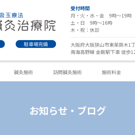
受付時間
月・火・水・金 9時～19時
土・日 9時～16時
木・祝：休診
駐車場完備
大阪府大阪狭山市東茱萸木1丁目
南海高野線 金剛駅下車 徒歩1
鍼灸施術
訪問鍼灸施術
施術料金
お知らせ・ブログ