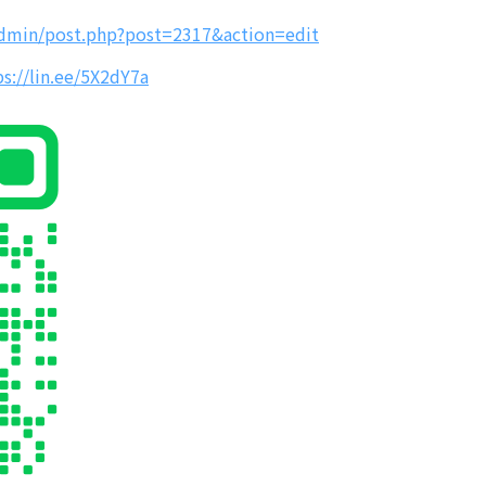
dmin/post.php?post=2317&action=edit
ps://lin.ee/5X2dY7a