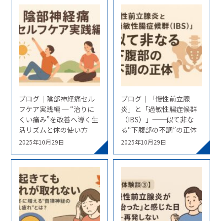
ブログ｜陰部神経痛セル
ブログ｜「慢性前立腺
フケア実践編 ─ “治りに
炎」と「過敏性腸症候群
くい痛み”を改善へ導く生
（IBS）」──似て非な
活リズムと体の使い方
る“下腹部の不調”の正体
2025年10月29日
2025年10月29日