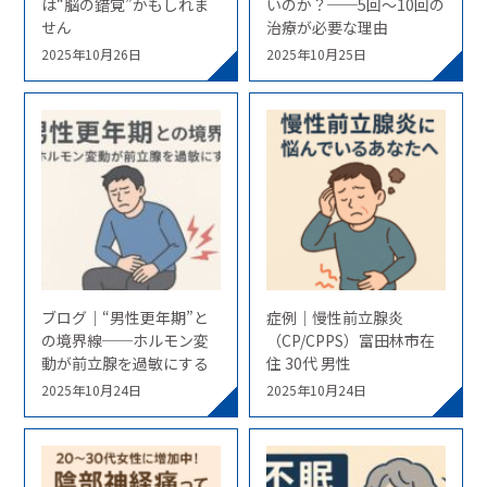
は“脳の錯覚”かもしれま
いのか？──5回〜10回の
せん
治療が必要な理由
2025年10月26日
2025年10月25日
ブログ｜“男性更年期”と
症例｜慢性前立腺炎
の境界線──ホルモン変
（CP/CPPS）富田林市在
動が前立腺を過敏にする
住 30代 男性
2025年10月24日
2025年10月24日