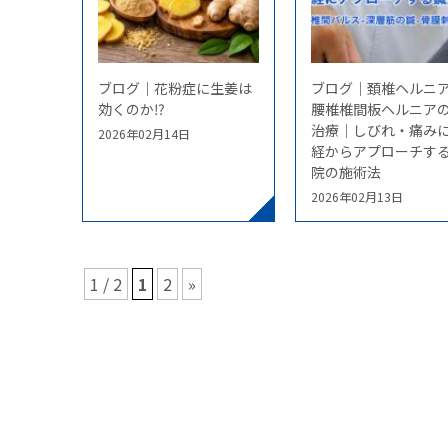
ブログ｜花粉症に生姜は
ブログ｜頚椎ヘルニ
効くのか⁉
腰椎椎間板ヘルニア
治療｜しびれ・痛み
2026年02月14日
経からアプローチす
院の施術法
2026年02月13日
1 / 2
1
2
»