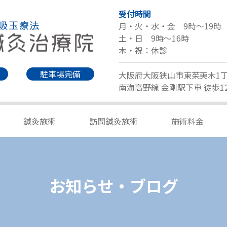
受付時間
月・火・水・金 9時～19時
土・日 9時～16時
木・祝：休診
駐車場完備
大阪府大阪狭山市東茱萸木1丁目
南海高野線 金剛駅下車 徒歩1
鍼灸施術
訪問鍼灸施術
施術料金
お知らせ・ブログ